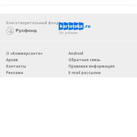
Благотворительный фонд
18+ реклама
О «Коммерсанте»
Android
Архив
Обратная связь
Контакты
Правовая информация
Реклама
E-mail рассылки
Вакансии
18+
© АО «Коммерсантъ». 127006, Москва, Оружейный переулок д. 41,
тел. +7 (495) 797-69-70.
Сетевое издание «Коммерсантъ» (доменное имя сайта:
kommersant.ru) зарегистрировано Федеральной службой