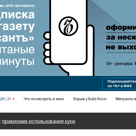
Реклама в «Ъ» www.kommersant.ru/ad
281,31
Что посмотреть в кино
Взрыв у Balzi Rossi
Мигранты в
с
правилами использования куки