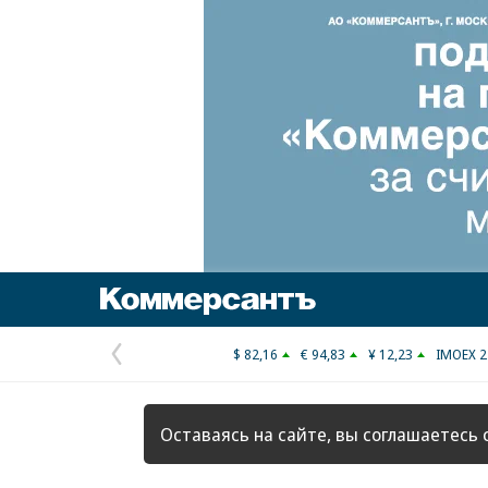
Коммерсантъ
$ 82,16
€ 94,83
¥ 12,23
IMOEX 2
Предыдущая
страница
Оставаясь на сайте, вы соглашаетесь 