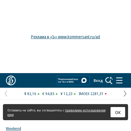
Реклама в «Ъ» www.kommersant.ru/ad
Коммерсантъ
Вход
$ 82,16
€ 94,83
¥ 12,23
IMOEX 2281,31
Предыдущая
С
страница
с
Оставаясь на сайте, вы соглашаетесь с
правилами использования
ОК
куки
Weekend