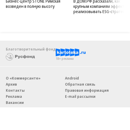
Бизнес-центр STONE Римская
В ДОМ.РФ рассказали, как
возведен в полную высоту
крупным компаниям эффектив
реализовывать ESG-стратегию
Благотворительный фонд
18+ реклама
О «Коммерсанте»
Android
Архив
Обратная связь
Контакты
Правовая информация
Реклама
E-mail рассылки
Вакансии
18+