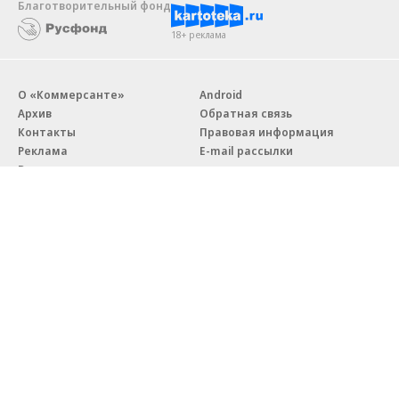
Благотворительный фонд
18+ реклама
О «Коммерсанте»
Android
Архив
Обратная связь
Контакты
Правовая информация
Реклама
E-mail рассылки
Вакансии
18+
© АО «Коммерсантъ». 127006, Москва, Оружейный переулок д. 41,
тел. +7 (495) 797-69-70.
Сетевое издание «Коммерсантъ» (доменное имя сайта:
kommersant.ru) зарегистрировано Федеральной службой
по надзору в сфере связи, информационных технологий и массовых
коммуникаций (Роскомнадзор), регистрационный номер и дата
принятия решения о регистрации: серия
Эл № ФС77-76922
от 11 октября 2019 г.