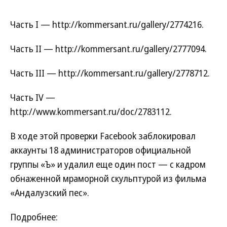
Получилась порнография наоборот: на экране все показывают,
но ничего нельзя потрогать, а тут — трогай сколько хочешь, но
Часть I — http://kommersant.ru/gallery/2774216.
непонятно что
Фото: StudyBlue
Часть II — http://kommersant.ru/gallery/2777094.
Часть III — http://kommersant.ru/gallery/2778712.
Часть IV —
http://www.kommersant.ru/doc/2783112.
В ходе этой проверки Facebook заблокировал
аккаунты 18 администраторов официальной
группы «Ъ» и удалил еще один пост — с кадром
обнаженной мраморной скульптурой из фильма
«Андалузский пес».
Подробнее: