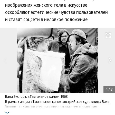
изображения женского тела в искусстве
оскорбляют эстетические чувства пользователей
и ставят соцсети в неловкое положение.
Развернуть на
1
/
8
Вали Экспорт. «Тактильное кино». 1968
В рамках акции «Тактильное кино» австрийская художница Вали
Экспорт ходила по улицам и предлагала всем желающим
пощупать ее грудь, заключенную в нечто вроде ящика.