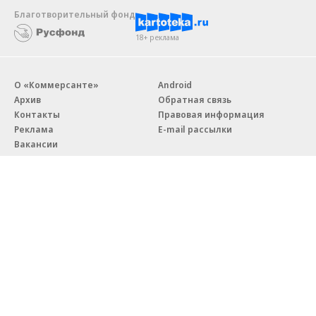
Благотворительный фонд
18+ реклама
О «Коммерсанте»
Android
Архив
Обратная связь
Контакты
Правовая информация
Реклама
E-mail рассылки
Вакансии
18+
© АО «Коммерсантъ». 127006, Москва, Оружейный переулок д. 41,
тел. +7 (495) 797-69-70.
Сетевое издание «Коммерсантъ» (доменное имя сайта:
kommersant.ru) зарегистрировано Федеральной службой
по надзору в сфере связи, информационных технологий и массовых
коммуникаций (Роскомнадзор), регистрационный номер и дата
принятия решения о регистрации: серия
Эл № ФС77-76922