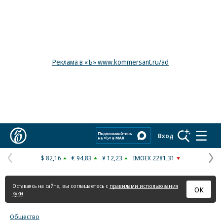
Реклама в «Ъ» www.kommersant.ru/ad
Коммерсантъ
Вход
$ 82,16
€ 94,83
¥ 12,23
IMOEX 2281,31
Предыдущая
С
страница
с
Оставаясь на сайте, вы соглашаетесь с
правилами использования
ОК
куки
Общество