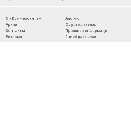
О «Коммерсанте»
Android
Архив
Обратная связь
Контакты
Правовая информация
Реклама
E-mail рассылки
Вакансии
18+
© АО «Коммерсантъ». 127006, Москва, Оружейный переулок д. 41,
тел. +7 (495) 797-69-70.
Сетевое издание «Коммерсантъ» (доменное имя сайта:
kommersant.ru) зарегистрировано Федеральной службой
по надзору в сфере связи, информационных технологий и массовых
коммуникаций (Роскомнадзор), регистрационный номер и дата
принятия решения о регистрации: серия
Эл № ФС77-76922
от 11 октября 2019 г.
Партнерские проекты/материалы, новости компаний, материалы
с пометкой «Промо» и «Официальное сообщение» опубликованы