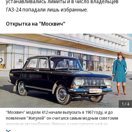
устанавливались лимиты и в число владельцев
ГАЗ-24 попадали лишь избранные.
Открытка на "Москвич"
Развернуть на
1
/
4
"Москвич" модели 412 начали выпускать в 1967 году, и до
появления "Жигулей" он считался самым модным советским
легковым автомобилем. Именно о нем говорил шеф из
"Бриллиантовой руки" во время застолья: "По совету друзей