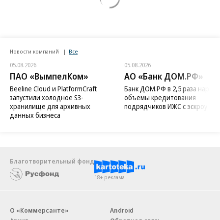
Новости компаний
Все
05.08.2026
05.08.2026
ПАО «ВымпелКом»
АО «Банк ДОМ.РФ»
Beeline Cloud и PlatformCraft
Банк ДОМ.РФ в 2,5 раза нараст
запустили холодное S3-
объемы кредитования
хранилище для архивных
подрядчиков ИЖС с эскроу
данных бизнеса
Благотворительный фонд
18+ реклама
О «Коммерсанте»
Android