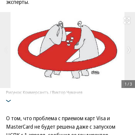
эксперты.
Развернуть на
1
/
3
Рисунок: Коммерсантъ / Виктор Чумачев
О том, что проблема с приемом карт Visa и
MasterCard не будет решена даже с запуском