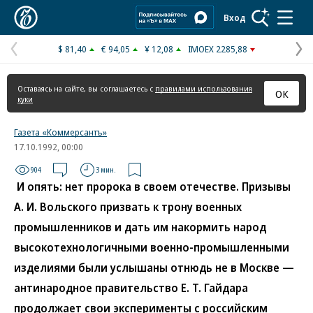
Коммерсантъ
Вход
$ 81,40
€ 94,05
¥ 12,08
IMOEX 2285,88
Предыдущая
С
страница
с
Оставаясь на сайте, вы соглашаетесь с
правилами использования
ОК
куки
Газета «Коммерсантъ»
17.10.1992, 00:00
904
3 мин.
И опять: нет пророка в своем отечестве. Призывы
А. И. Вольского призвать к трону военных
промышленников и дать им накормить народ
высокотехнологичными военно-промышленными
изделиями были услышаны отнюдь не в Москве —
антинародное правительство Е. Т. Гайдара
продолжает свои эксперименты с российским