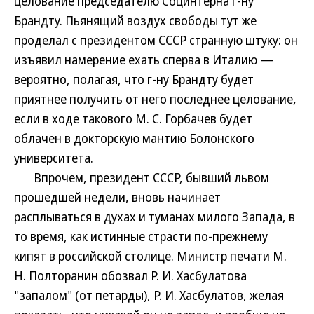
целование председателю Социнтерна г-ну
Брандту. Пьянящий воздух свободы тут же
проделал с президентом СССР странную штуку: он
изъявил намерение ехать сперва в Италию —
вероятно, полагая, что г-ну Брандту будет
приятнее получить от него последнее целование,
если в ходе такового М. С. Горбачев будет
облачен в докторскую мантию Болонского
университета.
Впрочем, президент СССР, бывший львом
прошедшей недели, вновь начинает
расплываться в духах и туманах милого Запада, в
то время, как истинные страсти по-прежнему
кипят в российской столице. Министр печати М.
Н. Полторанин обозвал Р. И. Хасбулатова
"запалом" (от петарды), Р. И. Хасбулатов, желая