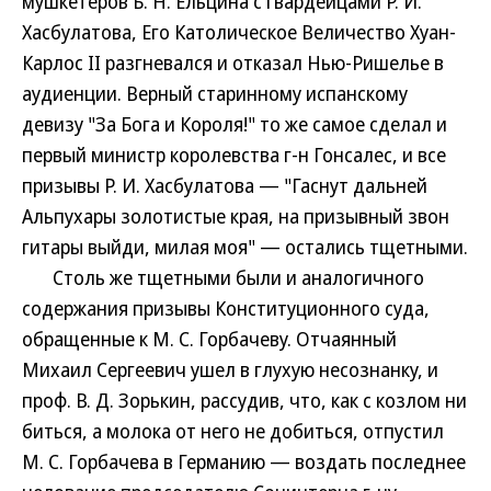
мушкетеров Б. Н. Ельцина с гвардейцами Р. И.
Хасбулатова, Его Католическое Величество Хуан-
Карлос II разгневался и отказал Нью-Ришелье в
аудиенции. Верный старинному испанскому
девизу "За Бога и Короля!" то же самое сделал и
первый министр королевства г-н Гонсалес, и все
призывы Р. И. Хасбулатова — "Гаснут дальней
Альпухары золотистые края, на призывный звон
гитары выйди, милая моя" — остались тщетными.
Столь же тщетными были и аналогичного
содержания призывы Конституционного суда,
обращенные к М. С. Горбачеву. Отчаянный
Михаил Сергеевич ушел в глухую несознанку, и
проф. В. Д. Зорькин, рассудив, что, как с козлом ни
биться, а молока от него не добиться, отпустил
М. С. Горбачева в Германию — воздать последнее