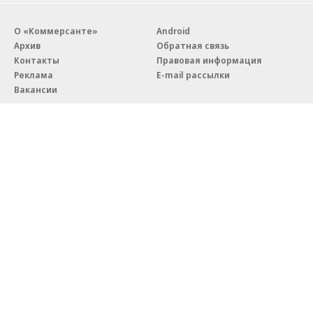
О «Коммерсанте»
Android
Архив
Обратная связь
Контакты
Правовая информация
Реклама
E-mail рассылки
Вакансии
18+
© АО «Коммерсантъ». 127006, Москва, Оружейный переулок д. 41,
тел. +7 (495) 797-69-70.
Сетевое издание «Коммерсантъ» (доменное имя сайта:
kommersant.ru) зарегистрировано Федеральной службой
по надзору в сфере связи, информационных технологий и массовых
коммуникаций (Роскомнадзор), регистрационный номер и дата
принятия решения о регистрации: серия
Эл № ФС77-76922
от 11 октября 2019 г.
Партнерские проекты/материалы, новости компаний, материалы
с пометкой «Промо» и «Официальное сообщение» опубликованы
на коммерческой основе.