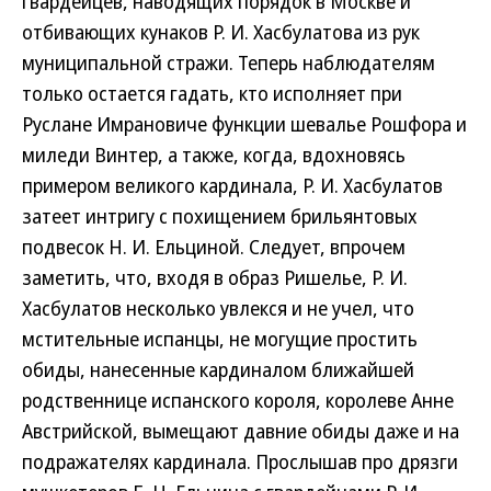
гвардейцев, наводящих порядок в Москве и
отбивающих кунаков Р. И. Хасбулатова из рук
муниципальной стражи. Теперь наблюдателям
только остается гадать, кто исполняет при
Руслане Имрановиче функции шевалье Рошфора и
миледи Винтер, а также, когда, вдохновясь
примером великого кардинала, Р. И. Хасбулатов
затеет интригу с похищением брильянтовых
подвесок Н. И. Ельциной. Следует, впрочем
заметить, что, входя в образ Ришелье, Р. И.
Хасбулатов несколько увлекся и не учел, что
мстительные испанцы, не могущие простить
обиды, нанесенные кардиналом ближайшей
родственнице испанского короля, королеве Анне
Австрийской, вымещают давние обиды даже и на
подражателях кардинала. Прослышав про дрязги