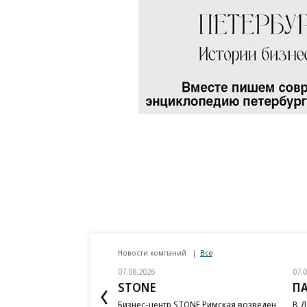
Новости компаний
Все
07.08.2026
07.
STONE
П
Бизнес-центр STONE Римская возведен
В Д