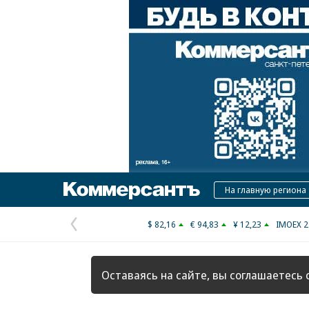
Коммерсантъ
На главную региона
$ 82,16
€ 94,83
¥ 12,23
IMOEX 2
Предыдущая
страница
Оставаясь на сайте, вы соглашаетесь 