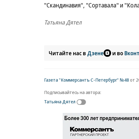
"Скандинавия", "Сортавала" и "Кол
Татьяна Дятел
Читайте нас в
Дзене
и во
Вкон
Газета "Коммерсантъ С-Петербург" №48
от 2
Подписывайтесь на автора:
Татьяна Дятел