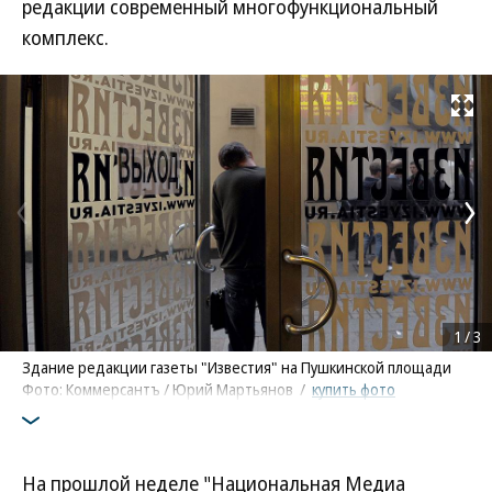
редакции современный многофункциональный
комплекс.
Развернуть на
1
/
3
Здание редакции газеты "Известия" на Пушкинской площади
Фото: Коммерсантъ / Юрий Мартьянов
/
купить фото
На прошлой неделе "Национальная Медиа