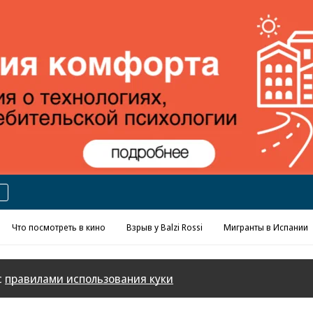
Реклама в «Ъ» www.kommersant.ru/ad
Что посмотреть в кино
Взрыв у Balzi Rossi
Мигранты в Испании
с
правилами использования куки