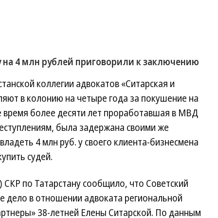
н
у на 4 млн рублей приговорили к заключению
танской коллегии адвокатов «Ситарская и
яют в колонию на четыре года за покушение на
е время более десяти лет проработавшая в МВД
еступлениям, была задержана своими же
ладеть 4 млн руб. у своего клиента-бизнесмена
упить судей.
) СКР по Татарстану сообщило, что Советский
ое дело в отношении адвоката региональной
артнеры» 38-летней Елены Ситарской. По данным