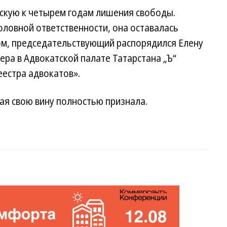
рскую к четырем годам лишения свободы.
оловной ответственности, она оставалась
ом, председательствующий распорядился Елену
ера в Адвокатской палате Татарстана „Ъ“
еестра адвокатов».
кая свою вину полностью признала.