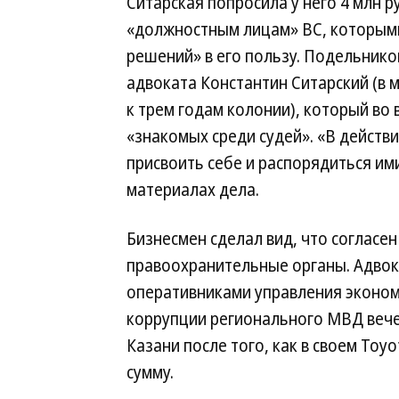
Ситарская попросила у него 4 млн р
«должностным лицам» ВС, которым
решений» в его пользу. Подельнико
адвоката Константин Ситарский (в м
к трем годам колонии), который во 
«знакомых среди судей». «В дейст
присвоить себе и распорядиться им
материалах дела.
Бизнесмен сделал вид, что согласен 
правоохранительные органы. Адвок
оперативниками управления эконом
коррупции регионального МВД вече
Казани после того, как в своем To
сумму.