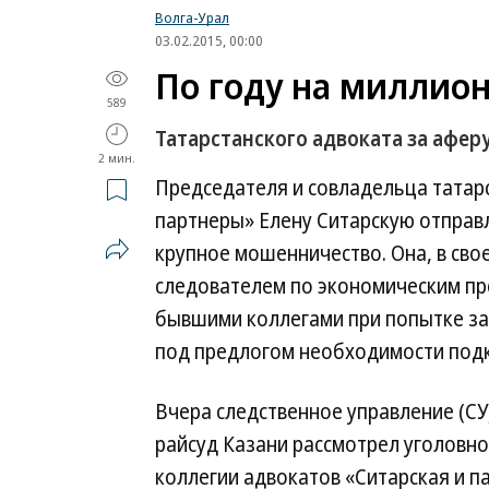
Волга-Урал
03.02.2015, 00:00
По году на миллио
589
Татарстанского адвоката за афер
2 мин.
Председателя и совладельца татарс
партнеры» Елену Ситарскую отправл
крупное мошенничество. Она, в сво
следователем по экономическим пр
бывшими коллегами при попытке зав
под предлогом необходимости подк
Вчера следственное управление (СУ
райсуд Казани рассмотрел уголовн
коллегии адвокатов «Ситарская и п