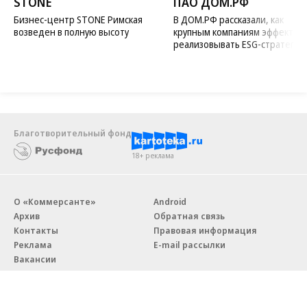
STONE
ПАО ДОМ.РФ
Бизнес-центр STONE Римская
В ДОМ.РФ рассказали, как
возведен в полную высоту
крупным компаниям эффектив
реализовывать ESG-стратегию
Благотворительный фонд
18+ реклама
О «Коммерсанте»
Android
Архив
Обратная связь
Контакты
Правовая информация
Реклама
E-mail рассылки
Вакансии
18+