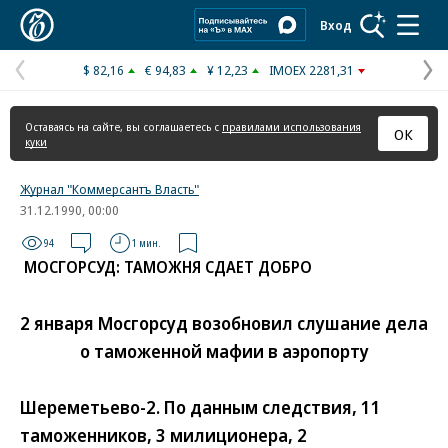
Коммерсантъ
Вход
$ 82,16
€ 94,83
¥ 12,23
IMOEX 2281,31
Предыдущая
С
страница
с
Оставаясь на сайте, вы соглашаетесь с
правилами использования
ОК
куки
Журнал "Коммерсантъ Власть"
31.12.1990, 00:00
94
1 мин.
МОСГОРСУД: ТАМОЖНЯ СДАЕТ ДОБРО
2 января Мосгорсуд возобновил слушание дела
о таможенной мафии в аэропорту
Шереметьево-2. По данным следствия, 11
таможенников, 3 милиционера, 2