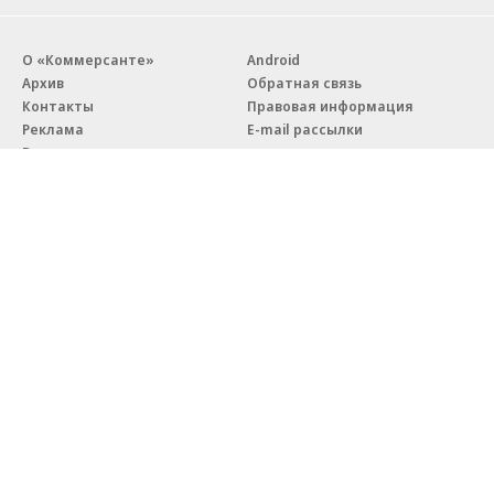
О «Коммерсанте»
Android
Архив
Обратная связь
Контакты
Правовая информация
Реклама
E-mail рассылки
Вакансии
18+
© АО «Коммерсантъ». 127006, Москва, Оружейный переулок д. 41,
тел. +7 (495) 797-69-70.
Сетевое издание «Коммерсантъ» (доменное имя сайта:
kommersant.ru) зарегистрировано Федеральной службой
по надзору в сфере связи, информационных технологий и массовых
коммуникаций (Роскомнадзор), регистрационный номер и дата
принятия решения о регистрации: серия
Эл № ФС77-76922
от 11 октября 2019 г.
Партнерские проекты/материалы, новости компаний, материалы
с пометкой «Промо» и «Официальное сообщение» опубликованы