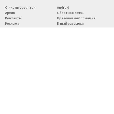
О «Коммерсанте»
Android
Архив
Обратная связь
Контакты
Правовая информация
Реклама
E-mail рассылки
Вакансии
18+
© АО «Коммерсантъ». 127006, Москва, Оружейный переулок д. 41,
тел. +7 (495) 797-69-70.
Сетевое издание «Коммерсантъ» (доменное имя сайта:
kommersant.ru) зарегистрировано Федеральной службой
по надзору в сфере связи, информационных технологий и массовых
коммуникаций (Роскомнадзор), регистрационный номер и дата
принятия решения о регистрации: серия
Эл № ФС77-76922
от 11 октября 2019 г.
Партнерские проекты/материалы, новости компаний, материалы
с пометкой «Промо» и «Официальное сообщение» опубликованы
на коммерческой основе.