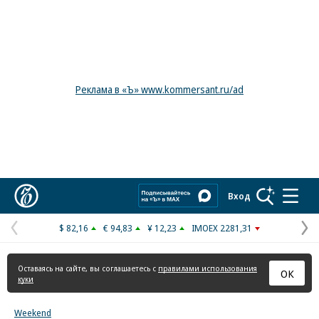
Реклама в «Ъ» www.kommersant.ru/ad
Коммерсантъ
Вход
$ 82,16
€ 94,83
¥ 12,23
IMOEX 2281,31
Предыдущая
С
страница
с
Оставаясь на сайте, вы соглашаетесь с
правилами использования
ОК
куки
Weekend