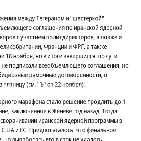
ижения между Тегераном и "шестеркой"
ъемлющего соглашения по иранской ядерной
оров с участием политдиректоров, а позже и
еликобритании, Франции и ФРГ, а также
е 18 ноября, но в итоге завершился, по сути,
о не подписали всеобъемлющего соглашения, но
мбициозные рамочные договоренности, о
пятницу (см. "Ъ" от 22 ноября).
орного марафона стало решение продлить до 1
ие, заключенное в Женеве год назад. Тогда
 сворачивании иранской ядерной программы в
 США и ЕС. Предполагалось, что финальное
 но выработать его в срок не удалось.