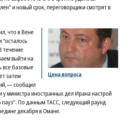
лен" и новый срок, переговорщики смотрят в
л, что в Вене
и "осталось
В течение
ваем выйти на
ь все базовые
Цена вопроса
ет затем
ций,— сообщил
 и у министра иностранных дел Ирана настрой
о пауз". По данным ТАСС, следующий раунд
редине декабря в Омане.