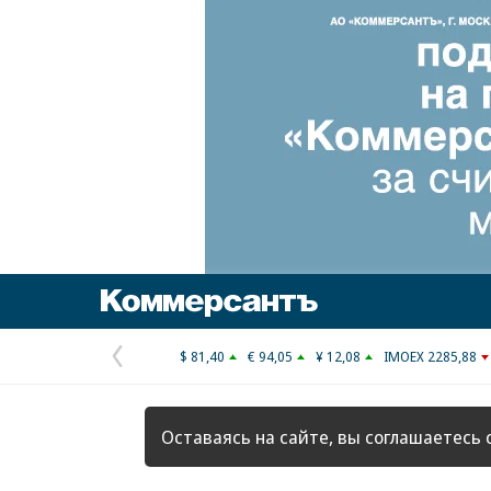
Коммерсантъ
$ 81,40
€ 94,05
¥ 12,08
IMOEX 2285,88
Предыдущая
страница
Оставаясь на сайте, вы соглашаетесь 