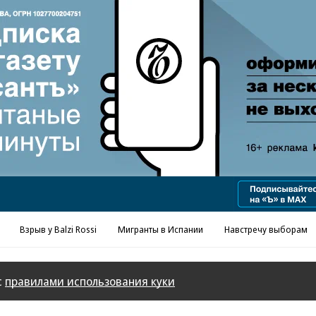
Реклама в «Ъ» www.kommersant.ru/ad
Взрыв у Balzi Rossi
Мигранты в Испании
Навстречу выборам
с
правилами использования куки