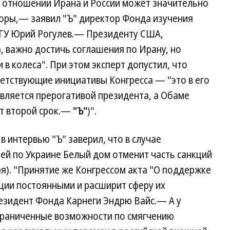
в отношении Ирана и России может значительно
воры,— заявил "Ъ" директор Фонда изучения
ГУ Юрий Рогулев.— Президенту США,
, важно достичь соглашения по Ирану, но
 в колеса". При этом эксперт допустил, что
етствующие инициативы Конгресса — "это в его
является прерогативой президента, а Обаме
ет второй срок.—
"Ъ"
)".
 интервью "Ъ" заверил, что в случае
ей по Украине Белый дом отменит часть санкций
ря). "Принятие же Конгрессом акта "О поддержке
ции постоянными и расширит сферу их
езидент Фонда Карнеги Эндрю Вайс.— А у
граниченные возможности по смягчению