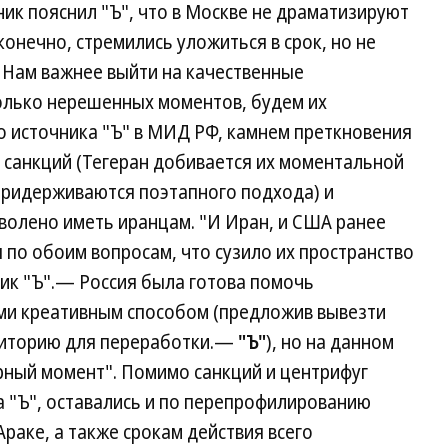
ик пояснил "Ъ", что в Москве не драматизируют
онечно, стремились уложиться в срок, но не
 Нам важнее выйти на качественные
колько нерешенных моментов, будем их
о источника "Ъ" в МИД РФ, камнем преткновения
я санкций (Тегеран добивается их моментальной
ридерживаются поэтапного подхода) и
волено иметь иранцам. "И Иран, и США ранее
 по обоим вопросам, что сузило их пространство
ик "Ъ".— Россия была готова помочь
ами креативным способом (предложив вывезти
рриторию для переработки.—
"Ъ"
), но на данном
рный момент". Помимо санкций и центрифуг
а "Ъ", оставались и по перепрофилированию
раке, а также срокам действия всего