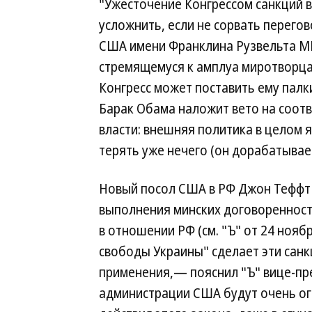
"Ужесточение Конгрессом санкций 
усложнить, если не сорвать перего
США имени Франклина Рузвельта М
стремящемуся к амплуа миротворца
Конгресс может поставить ему палки
Барак Обама наложит вето на соотв
власти: внешняя политика в целом 
терять уже нечего (он дорабатыва
Новый посол США в РФ Джон Теффт в
выполнения минских договоренност
в отношении РФ (см. "Ъ" от 24 нояб
свободы Украины" сделает эти санк
применения,— пояснил "Ъ" вице-пр
администрации США будут очень о