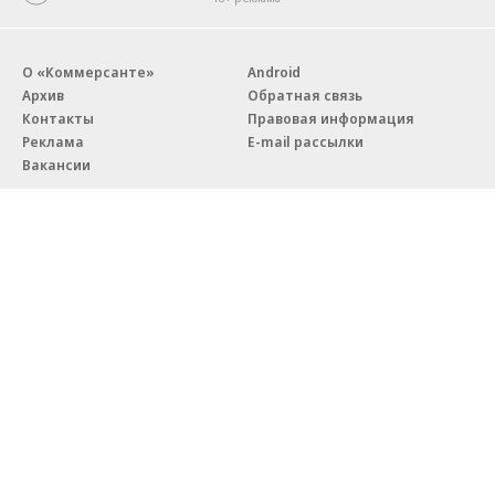
О «Коммерсанте»
Android
Архив
Обратная связь
Контакты
Правовая информация
Реклама
E-mail рассылки
Вакансии
18+
© АО «Коммерсантъ». 127006, Москва, Оружейный переулок д. 41,
тел. +7 (495) 797-69-70.
Сетевое издание «Коммерсантъ» (доменное имя сайта:
kommersant.ru) зарегистрировано Федеральной службой
по надзору в сфере связи, информационных технологий и массовых
коммуникаций (Роскомнадзор), регистрационный номер и дата
принятия решения о регистрации: серия
Эл № ФС77-76922
от 11 октября 2019 г.
Партнерские проекты/материалы, новости компаний, материалы
с пометкой «Промо» и «Официальное сообщение» опубликованы