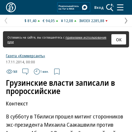
Коммерсантъ
Вход
$ 81,40
€ 94,05
¥ 12,08
IMOEX 2285,88
Предыдущая
С
страница
с
Оставаясь на сайте, вы соглашаетесь с
правилами использования
ОК
куки
Газета «Коммерсантъ»
17.11.2014, 00:00
568
1 мин.
Грузинские власти записали в
пророссийские
Контекст
В субботу в Тбилиси прошел митинг сторонников
экс-президента Михаила Саакашвили против