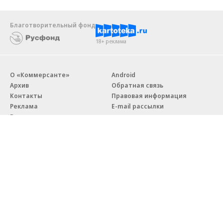
Благотворительный фонд
18+ реклама
О «Коммерсанте»
Android
Архив
Обратная связь
Контакты
Правовая информация
Реклама
E-mail рассылки
Вакансии
18+
© АО «Коммерсантъ». 127006, Москва, Оружейный переулок д. 41,
тел. +7 (495) 797-69-70.
Сетевое издание «Коммерсантъ» (доменное имя сайта:
kommersant.ru) зарегистрировано Федеральной службой
по надзору в сфере связи, информационных технологий и массовых
коммуникаций (Роскомнадзор), регистрационный номер и дата