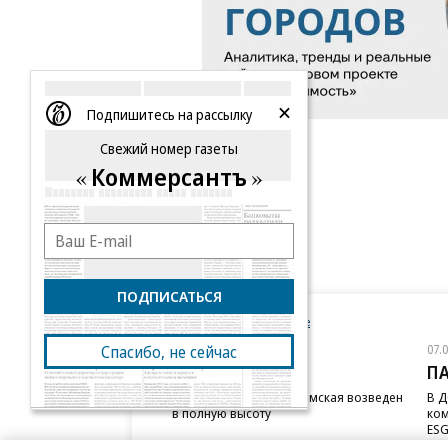
Подпишитесь на рассылку
Свежий номер газеты
Коммерсантъ
ПОДПИСАТЬСЯ
Новости компаний
Все
07.08.2026
07.
Спасибо, не сейчас
STONE
П
Бизнес-центр STONE Римская возведен
В Д
в полную высоту
ком
ESG