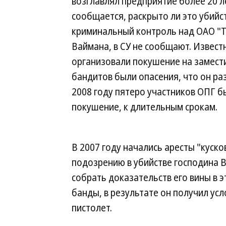
возглавлял предприятие более 20 ле
сообщается, раскрыто ли это убийст
криминальный контроль над ОАО "Т
Ваймана, в СУ не сообщают. Известн
организовали покушение на замест
бандитов были опасения, что он ра
2008 году пятеро участников ОПГ бы
покушение, к длительным срокам.
В 2007 году начались аресты "куско
подозрению в убийстве господина В
собрать доказательств его вины в э
банды, в результате он получил ус
пистолет.