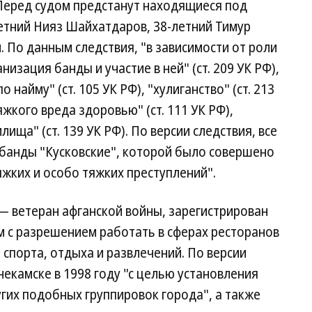
 Перед судом предстанут находящиеся под
летний Нияз Шайхатдаров, 38-летний Тимур
. По данным следствия, "в зависимости от роли
изация банды и участие в ней" (ст. 209 УК РФ),
 найму" (ст. 105 УК РФ), "хулиганство" (ст. 213
жкого вреда здоровью" (ст. 111 УК РФ),
ща" (ст. 139 УК РФ). По версии следствия, все
банды "Кусковские", которой было совершено
тяжких и особо тяжких преступлений".
— ветеран афганской войны, зарегистрирован
с разрешением работать в сферах ресторанов
 спорта, отдыха и развлечений. По версии
некамске в 1998 году "с целью установления
гих подобных группировок города", а также