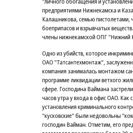
"личного обогащения и установлен
предприятиями Нижнекамска и Каза
Калашникова, семью пистолетами, 
боеприпасов и взрывчатых веществ.
члены нижнекамской ОПГ "Нижний К
Одно из убийств, которое инкримин
ОАО "Татсантехмонтаж", заслуженно
компания занималась монтажом сан
программе ликвидации ветхого жиль
сфере. Господина Ваймана застрели
часов утра у входа в офис ОАО. Как 
установления криминального контро
"кусковские" были недовольны "ко
господин Вайман. Отметим, его пре