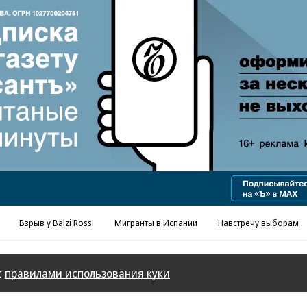
Реклама в «Ъ» www.kommersant.ru/ad
Взрыв у Balzi Rossi
Мигранты в Испании
Навстречу выборам
с
правилами использования куки