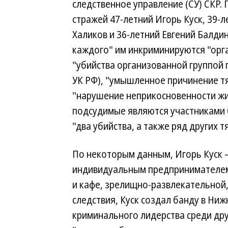
следственное управление (СУ) СКР.
стражей 47-летний Игорь Куск, 39-
Халиков и 36-летний Евгений Балдин
каждого" им инкриминируются "орган
"убийства организованной группой по
УК РФ), "умышленное причинение тя
"нарушение неприкосновенности жили
подсудимые являются участниками 
"два убийства, а также ряд других 
По некоторым данным, Игорь Куск 
индивидуальным предпринимателем 
и кафе, зрелищно-развлекательной,
следствия, Куск создал банду в Ниж
криминального лидерства среди дру