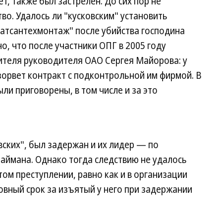
т, также был застрелен. До сих пор не
во. Удалось ли "кусковским" установить
атсантехмонтаж" после убийства господина
о, что после участники ОПГ в 2005 году
ителя руководителя ОАО Сергея Майорова: у
зорвет контракт с подконтрольной им фирмой. В
ли приговорены, в том числе и за это
вских", был задержан и их лидер — по
аймана. Однако тогда следствию не удалось
том преступлении, равно как и в организации
ловный срок за изъятый у него при задержании