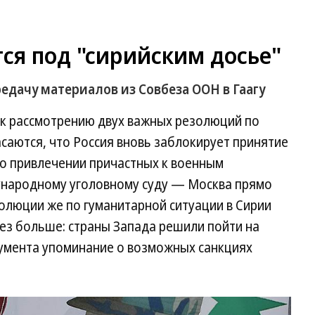
ся под "сирийским досье"
едачу материалов из Совбеза ООН в Гаагу
 к рассмотрению двух важных резолюций по
асаются, что Россия вновь заблокирует принятие
о привлечении причастных к военным
ународному уголовному суду — Москва прямо
олюции же по гуманитарной ситуации в Сирии
ез больше: страны Запада решили пойти на
кумента упоминание о возможных санкциях