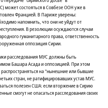
о передаче "сирийского досье" в
) может состояться в Совбезе ООН уже в
отовлен Францией. В Париже уверены:
бходимо напомнить, что они не уйдут от
реступления. В резолюции осуждаются случаи
ародного гуманитарного права, ответственность
 вооруженная оппозиция Сирии.
амки расследования МУС должны быть
имом Башара Асада и оппозицией. При этом
т распространяться на "нынешние или бывшие
етьих стран, не ратифицировавших устав МУС.
заться полезен США: если вторжение в Сирию
оенные смогут не опасаться расследования своих