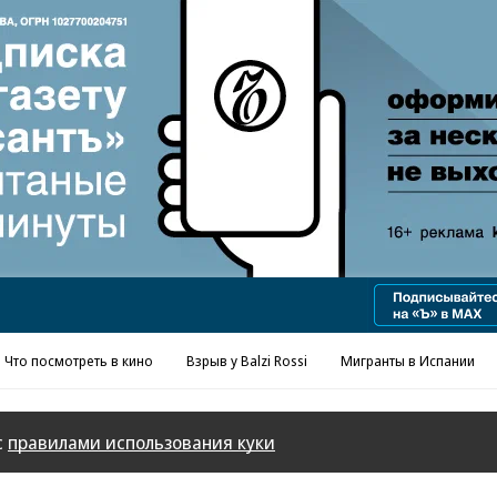
Реклама в «Ъ» www.kommersant.ru/ad
Что посмотреть в кино
Взрыв у Balzi Rossi
Мигранты в Испании
с
правилами использования куки