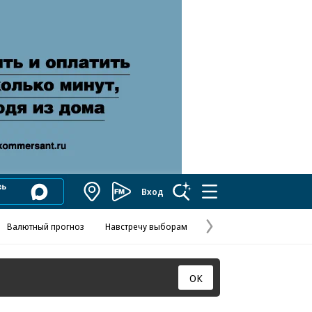
Вход
Коммерсантъ
FM
Валютный прогноз
Навстречу выборам
Скандал в FIFA
Названия опе
Колесников
Следующая
страница
ОК