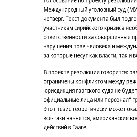
Голосование по проекту резолюции 
Международный уголовный суд (МУС
четверг. Текст документа был подг
участникам сирийского кризиса нео
ответственности за совершенные п
нарушения прав человека и междун
за которые несут как власти, так и
В проекте резолюции говорится: р
ограничены конфликтом между реж
юрисдикция гаагского суда не буде
официальные лица или персонал" тр
Этот тезис теоретически может ока
все-таки начнется, американские в
действий в Гааге.