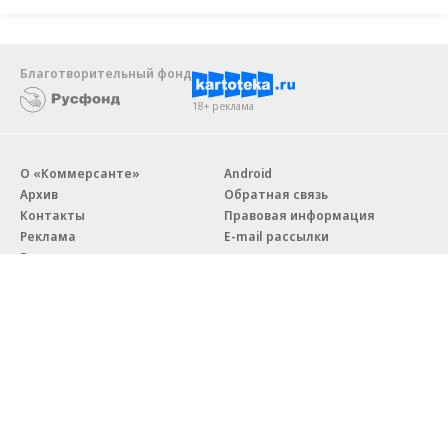
Благотворительный фонд
18+ реклама
О «Коммерсанте»
Android
Архив
Обратная связь
Контакты
Правовая информация
Реклама
E-mail рассылки
Вакансии
18+
© АО «Коммерсантъ». 127006, Москва, Оружейный переулок д. 41,
тел. +7 (495) 797-69-70.
Сетевое издание «Коммерсантъ» (доменное имя сайта:
kommersant.ru) зарегистрировано Федеральной службой