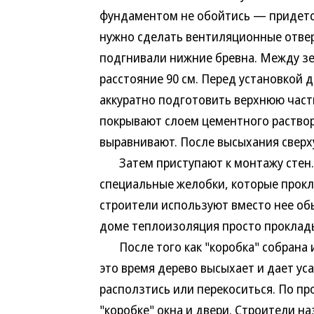
фундаментом не обойтись — придется
нужно сделать вентиляционные отвер
подгнивали нижние бревна. Между з
расстояние 90 см. Перед установкой
аккуратно подготовить верхнюю част
покрывают слоем цементного раствор
выравнивают. После высыхания сверху
Затем приступают к монтажу стен. 
специальные желобки, которые прок
строители используют вместо нее обы
доме теплоизоляция просто проклад
После того как "коробка" собрана и
это время дерево высыхает и дает уса
расползтись или перекоситься. По п
"коробке" окна и двери. Строители н