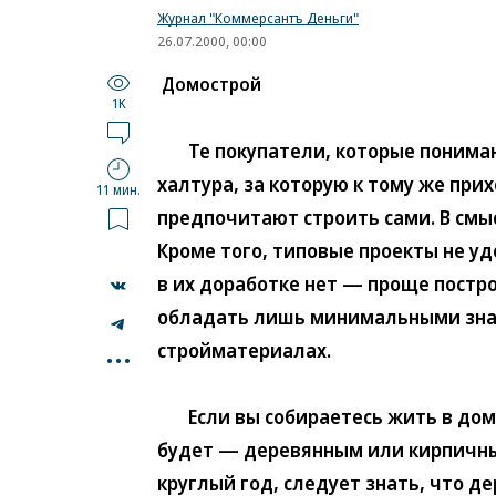
Журнал "Коммерсантъ Деньги"
26.07.2000, 00:00
Домострой
1K
Те покупатели, которые понимают
халтура, за которую к тому же прих
11 мин.
предпочитают строить сами. В смыс
Кроме того, типовые проекты не у
в их доработке нет — проще постр
обладать лишь минимальными знан
...
стройматериалах.
Если вы собираетесь жить в доме 
будет — деревянным или кирпичным
круглый год, следует знать, что д