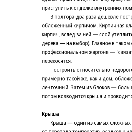
приступить к отделке внутренних по
В полтора-два раза дешевле постро
обложенный кирпичом. Кирпичная клад
кирпич, вслед за ней — слой утеплит
дерева — на выбор). Главное в таком
профессиональном жаргоне — "связать
перекосятся.
Построить относительно недорогой
примерно такой же, как и дом, обло
ленточный. Затем из блоков — больш
потом возводится крыша и проводитс
Крыша
Крыша — один из самых сложных э
от перепада температур, осадков и 