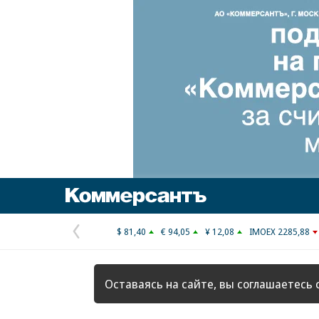
Коммерсантъ
$ 81,40
€ 94,05
¥ 12,08
IMOEX 2285,88
Предыдущая
страница
Оставаясь на сайте, вы соглашаетесь 