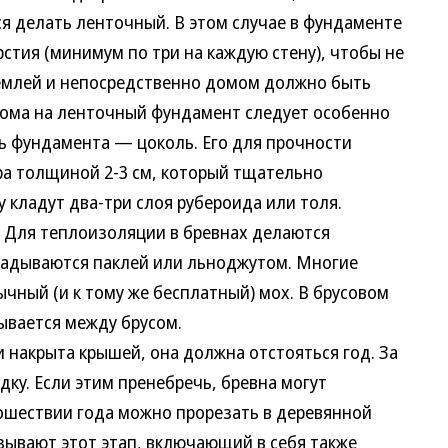
 делать ленточный. В этом случае в фундаменте
стия (минимум по три на каждую стену), чтобы не
емлей и непосредственно домом должно быть
 дома на ленточный фундамент следует особенно
ь фундамента — цоколь. Его для прочности
а толщиной 2-3 см, который тщательно
 кладут два-три слоя рубероида или толя.
Для теплоизоляции в бревнах делаются
ладываются паклей или льноджутом. Многие
чный (и к тому же бесплатный) мох. В брусовом
ывается между брусом.
 накрыта крышей, она должна отстояться год. За
дку. Если этим пренебречь, бревна могут
рошествии года можно прорезать в деревянной
азывают этот этап, включающий в себя также