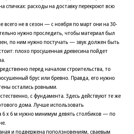
на спичках: расходы на доставку перекроют всю
его не в сезон — с ноября по март они на 30-
ательно нужно проследить, чтобы материал был
вен, по ним нужно постучать — звук должен быть
 стоит: плохо просушенная древесина пойдет
а.
едственно перед началом строительства, то
росушенный брус или бревно. Правда, его нужно
тены остались ровными.
ественно, с фундамента. Здесь действуют те же
готового дома. Лучше использовать
 6 х 6 м нужно минимум девять столбиков — по
не.
ная и подвержена поползновениям, сваевым