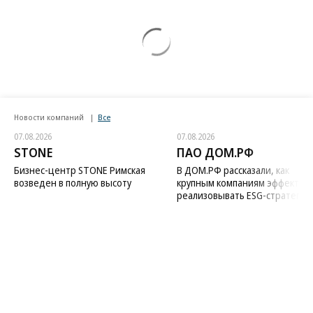
Новости компаний
Все
07.08.2026
07.08.2026
STONE
ПАО ДОМ.РФ
Бизнес-центр STONE Римская
В ДОМ.РФ рассказали, как
возведен в полную высоту
крупным компаниям эффектив
реализовывать ESG-стратегию
Благотворительный фонд
18+ реклама