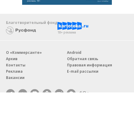
Благотворительный фонд
18+ реклама
О «Коммерсанте»
Android
Архив
Обратная связь
Контакты
Правовая информация
Реклама
E-mail рассылки
Вакансии
18+
© АО «Коммерсантъ». 127006, Москва, Оружейный переулок д. 41,
тел. +7 (495) 797-69-70.
Сетевое издание «Коммерсантъ» (доменное имя сайта:
kommersant.ru) зарегистрировано Федеральной службой