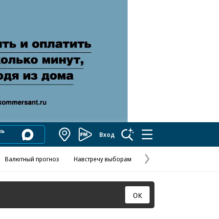
Вход
Коммерсантъ
FM
Валютный прогноз
Навстречу выборам
Скандал в FIFA
Названия опе
Колесников
Следующая
страница
ОК