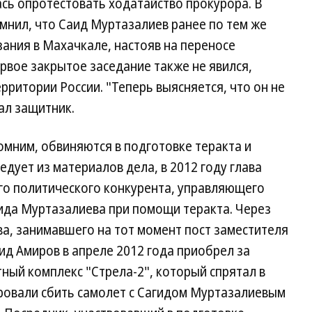
сь опротестовать ходатайство прокурора. В
мнил, что Саид Муртазалиев ранее по тем же
ания в Махачкале, настояв на переносе
ервое закрытое заседание также не явился,
ерритории России. "Теперь выясняется, что он не
ал защитник.
мним, обвиняются в подготовке теракта и
дует из материалов дела, в 2012 году глава
го политического конкурента, управляющего
да Муртазалиева при помощи теракта. Через
а, занимавшего на тот момент пост заместителя
ид Амиров в апреле 2012 года приобрел за
тный комплекс "Стрела-2", который спрятал в
ровали сбить самолет с Сагидом Муртазалиевым