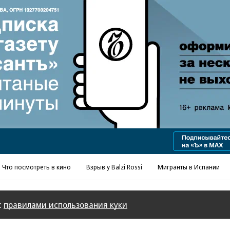
Реклама в «Ъ» www.kommersant.ru/ad
Что посмотреть в кино
Взрыв у Balzi Rossi
Мигранты в Испании
с
правилами использования куки