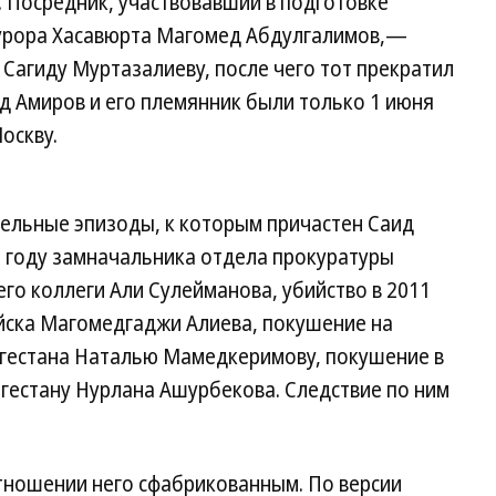
. Посредник, участвовавший в подготовке
урора Хасавюрта Магомед Абдулгалимов,—
Сагиду Муртазалиеву, после чего тот прекратил
д Амиров и его племянник были только 1 июня
оскву.
тельные эпизоды, к которым причастен Саид
07 году замначальника отдела прокуратуры
го коллеги Али Сулейманова, убийство в 2011
йска Магомедгаджи Алиева, покушение на
гестана Наталью Мамедкеримову, покушение в
агестану Нурлана Ашурбекова. Следствие по ним
отношении него сфабрикованным. По версии