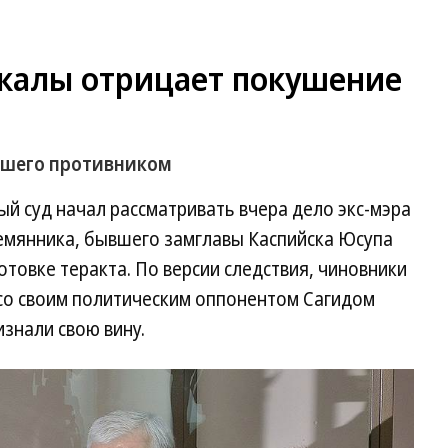
калы отрицает покушение
евшего противником
й суд начал рассматривать вчера дело экс-мэра
емянника, бывшего замглавы Каспийска Юсупа
товке теракта. По версии следствия, чиновники
 со своим политическим оппонентом Сагидом
знали свою вину.