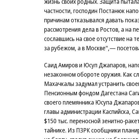
жизнь своих родных. Защита пытала
частности, господин Постанюк напо
причинам отказывался давать показ
рассмотрения дела в Ростов, а на п
сославшись на свое отсутствие на т
за рубежом, а в Москве",— посетов
Саид Амиров и Юсуп Джапаров, напо
незаконном обороте оружия. Как сле
Махачкалы задумал устранить свое
Пенсионным фондом Дагестана Саги
своего племянника Юсупа Джапаров
главы администрации Каспийска, Са
$150 тыс. переносной зенитно-раке
тайнике. Из ПЗРК сообщники плани