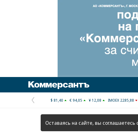
Коммерсантъ
$ 81,40
€ 94,05
¥ 12,08
IMOEX 2285,88
Предыдущая
страница
Оставаясь на сайте, вы соглашаетесь 