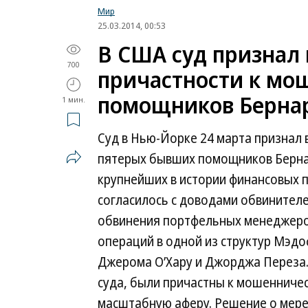
Мир
25.03.2014, 00:53
В США суд признал
700
причастности к мо
помощников Берна
1 мин.
Cуд в Нью-Йорке 24 марта признал
пятерых бывших помощников Берна
крупнейших в истории финансовых 
согласилось с доводами обвинителе
обвинения портфельных менеджеров
операций в одной из структур Мэдо
Джерома О’Хару и Джорджа Переза. 
суда, были причастны к мошенничес
масштабную аферу. Решение о мере 