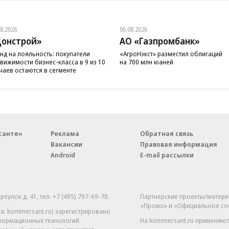
08.2026
06.08.2026
онстрой»
АО «Газпромбанк»
нд на лояльность: покупатели
«АгроНэкст» разместил облигаций
вижимости бизнес-класса в 9 из 10
на 700 млн юаней
чаев остаются в сегменте
санте»
Реклама
Обратная связь
Вакансии
Правовая информация
Android
E-mail рассылки
реулок д. 41,
тел. +7 (495) 797-69-70.
Партнерские проекты/матери
«Промо» и «Официальное со
а: kommersant.ru) зарегистрировано
нформационных технологий
На kommersant.ru применяют