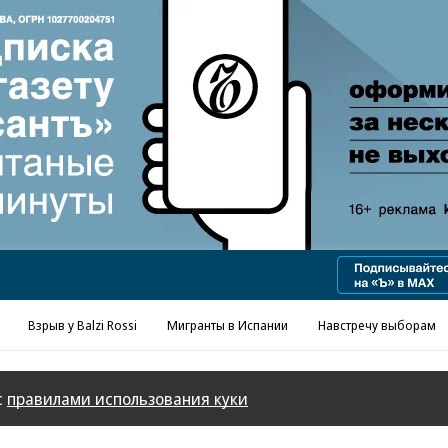
Реклама в «Ъ» www.kommersant.ru/ad
Взрыв у Balzi Rossi
Мигранты в Испании
Навстречу выборам
с
правилами использования куки