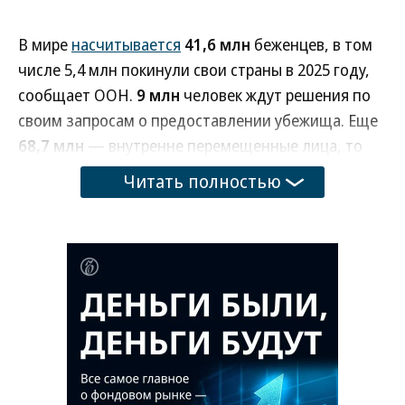
В мире
насчитывается
41,6 млн
беженцев, в том
числе 5,4 млн покинули свои страны в 2025 году,
сообщает ООН.
9 млн
человек ждут решения по
своим запросам о предоставлении убежища. Еще
68,7 млн
— внутренне перемещенные лица, то
есть люди, вынужденные покинуть свои дома, но
Читать полностью
оставшиеся в родной стране.
По данным на конец 2025-го, семь из десяти
беженцев происходят из шести стран —
Афганистана, Судана, Южного Судана, Сирии,
Украины и Венесуэлы. Обострение ситуации на
Ближнем Востоке должно отразиться в
статистике текущего года: по предварительным
данным, около 3,6 млн человек временно