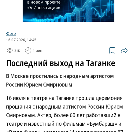
оставили свои дома в Иране после авиаударов
Израиля и США в конце февраля 2026-го, около
1 млн — в Ливане после начала израильской
операции в марте.
Фото
16.07.2026, 14:45
31K
1 мин.
Развернуть на
Две трети уехавших (65%) остаются в соседних
Последний выход на Таганке
странах. Как правило, это государства со средним
и низким уровнем дохода — на них приходится
В Москве простились с народным артистом
большая часть нагрузки по приему и размещению
России Юрием Смирновым
лишившихся крова соседей. В частности,
16 июля в театре на Таганке прошла церемония
Колумбия и другие страны Латинской Америки
прощания с народным артистом России Юрием
приняли несколько миллионов человек,
Смирновым. Актер, более 60 лет работавший в
покинувших Венесуэлу на фоне социальных и
театре и известный по фильмам «Бумбараш» и
экономических проблем.
«Вечный зов», скончался 11 июля в возрасте 87