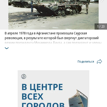
1
/
23
В апреле 1978 года в Афганистане произошла Саурская
революция, в результате которой был свергнут диктаторский
режим президента Мухаммеда Дауда, а сам президент и члены
его семьи были убиты. К власти пришла Народно-
демократическая партия Афганистана, провозгласившая страну
Демократической Республикой Афганистан
Поделиться
Фото: Cleric77/wikimedia.org / Wikipedia