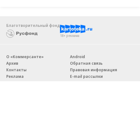
Благотворительный фонд
18+ реклама
О «Коммерсанте»
Android
Архив
Обратная связь
Контакты
Правовая информация
Реклама
E-mail рассылки
Вакансии
18+
© АО «Коммерсантъ». 127006, Москва, Оружейный переулок д. 41,
тел. +7 (495) 797-69-70.
Сетевое издание «Коммерсантъ» (доменное имя сайта:
kommersant.ru) зарегистрировано Федеральной службой