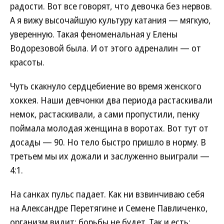
радости. Вот все говорят, что девочка без нервов.
А я вижу высочайшую культуру катания — мягкую,
уверенную. Такая феноменальная у Елены
Водорезовой была. И от этого адреналин — от
красоты.
Чуть скакнуло сердцебиение во время женского
хоккея. Наши девчонки два периода растаскивали
немок, растаскивали, а сами пропустили, пенку
поймала молодая женщина в воротах. Вот тут от
досады — 90. Но тело быстро пришло в норму. В
третьем мы их дожали и заслуженно выиграли —
4:1.
На санках пульс падает. Как ни взвинчиваю себя
на Александре Перетягине и Семене Павличенко,
организм видит: борьбы не будет. Так и есть: