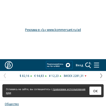
Реклама в «Ъ» www.kommersant.ru/ad
Коммерсантъ
Вход
$ 82,16
€ 94,83
¥ 12,23
IMOEX 2281,31
Предыдущая
С
страница
с
Оставаясь на сайте, вы соглашаетесь с
правилами использования
ОК
куки
Общество