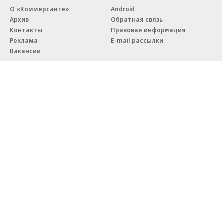
О «Коммерсанте»
Android
Архив
Обратная связь
Контакты
Правовая информация
Реклама
E-mail рассылки
Вакансии
18+
© АО «Коммерсантъ». 127006, Москва, Оружейный переулок д. 41,
тел. +7 (495) 797-69-70.
Сетевое издание «Коммерсантъ» (доменное имя сайта:
kommersant.ru) зарегистрировано Федеральной службой
по надзору в сфере связи, информационных технологий и массовых
коммуникаций (Роскомнадзор), регистрационный номер и дата
принятия решения о регистрации: серия
Эл № ФС77-76922
от 11 октября 2019 г.
Партнерские проекты/материалы, новости компаний, материалы
с пометкой «Промо» и «Официальное сообщение» опубликованы
на коммерческой основе.
На kommersant.ru применяются рекомендательные технологии.