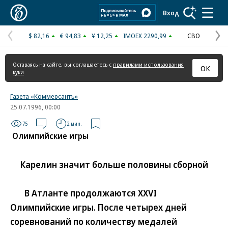
Коммерсантъ
Вход
$ 82,16
€ 94,83
¥ 12,25
IMOEX 2290,99
СВО
Предыдущая
С
страница
с
Оставаясь на сайте, вы соглашаетесь с
правилами использования
ОК
куки
Газета «Коммерсантъ»
25.07.1996, 00:00
75
2 мин.
Олимпийские игры
Карелин значит больше половины сборной
В Атланте продолжаются XXVI
Олимпийские игры. После четырех дней
соревнований по количеству медалей