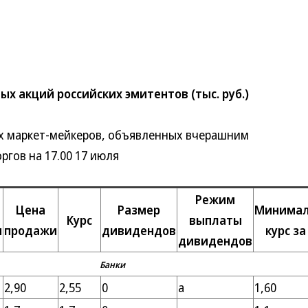
х акций российских эмитентов (тыс. руб.)
маркет-мейкеров, объявленных вчерашним
ргов на 17.00 17 июля
Режим
Цена
Размер
Минима
Курс
выплаты
и
продажи
дивидендов
курс за
дивидендов
Банки
2,90
2,55
0
а
1,60