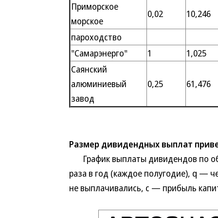
Приморское
0,02
10,246
морское
пароходство
"Самарэнерго"
1
1,025
Саянский
алюминиевый
0,25
61,476
завод
Размер дивидендных выплат приве
График выплаты дивидендов по обык
раза в год (каждое полугодие), q — ч
не выплачивались, с — прибыль капи