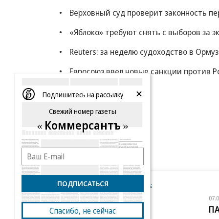
Верховный суд проверит законность пе
«Яблоко» требуют снять с выборов за 
Reuters: за неделю судоходство в Орму
Евросоюз ввел новые санкции против Ро
Еще
Подпишитесь на рассылку
Свежий номер газеты
Коммерсантъ
ПОДПИСАТЬСЯ
Новости компаний
Все
07.08.2026
07.
STONE
П
Спасибо, не сейчас