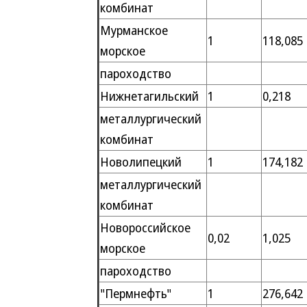
комбинат
Мурманское
1
118,085
морское
пароходство
Нижнетагильский
1
0,218
металлургический
комбинат
Новолипецкий
1
174,182
металлургический
комбинат
Новороссийское
0,02
1,025
морское
пароходство
"Пермнефть"
1
276,642