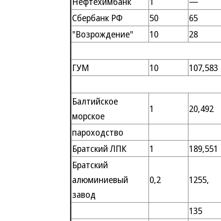
Нефтехимбанк
1
—
Сбербанк РФ
50
65
"Возрождение"
10
28
ГУМ
10
107,583
Балтийское
1
20,492
морское
пароходство
Братский ЛПК
1
189,551
Братский
алюминиевый
0,2
1255,
завод
135