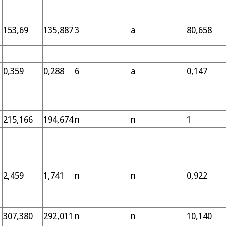
153,69
135,887
3
a
80,658
0,359
0,288
6
a
0,147
215,166
194,674
n
n
1
2,459
1,741
n
n
0,922
307,380
292,011
n
n
10,140