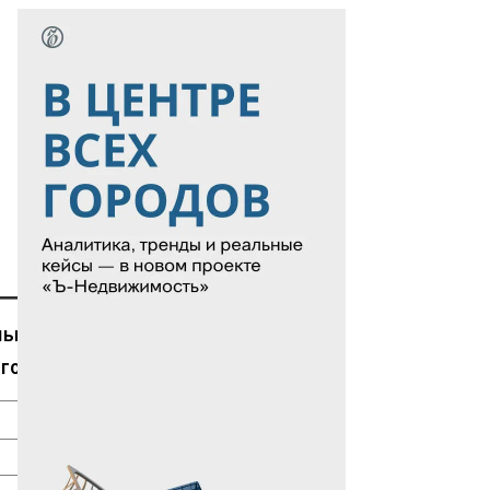
льный
Максимальный
 год
курс за год
2,55