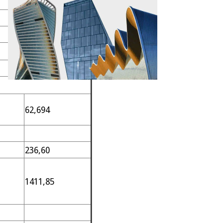
1,9
77,5
35
128,35
62,694
236,60
1411,85