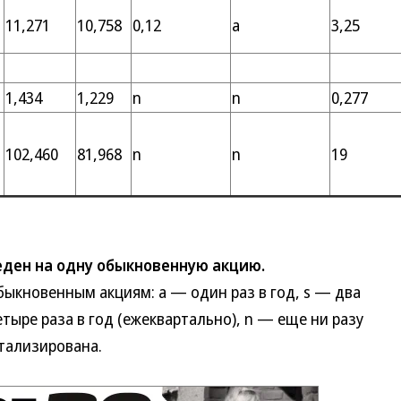
11,271
10,758
0,12
a
3,25
1,434
1,229
n
n
0,277
102,460
81,968
n
n
19
ден на одну обыкновенную акцию.
новенным акциям: а — один раз в год, s — два
етыре раза в год (ежеквартально), n — еще ни разу
тализирована.