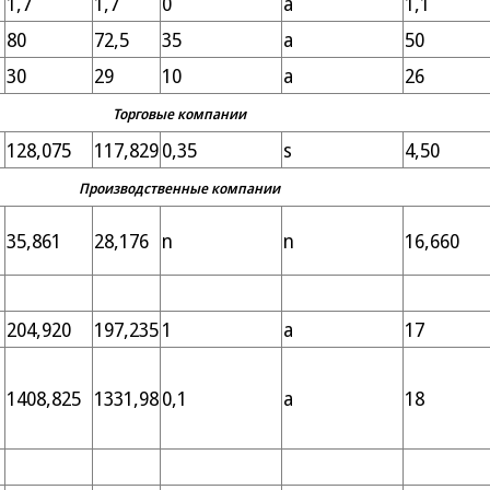
1,7
1,7
0
а
1,1
80
72,5
35
а
50
30
29
10
а
26
Торговые компании
128,075
117,829
0,35
s
4,50
Производственные компании
35,861
28,176
n
n
16,660
204,920
197,235
1
a
17
1408,825
1331,98
0,1
a
18