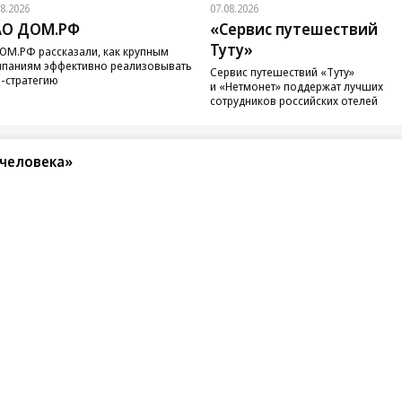
08.2026
07.08.2026
АО ДОМ.РФ
«Сервис путешествий
Туту»
ОМ.РФ рассказали, как крупным
паниям эффективно реализовывать
Сервис путешествий «Туту»
-стратегию
и «Нетмонет» поддержат лучших
сотрудников российских отелей
человека»
санте»
Реклама
Обратная связь
Вакансии
Правовая информация
Android
E-mail рассылки
реулок д. 41,
тел. +7 (495) 797-69-70.
Партнерские проекты/матери
«Промо» и «Официальное со
а: kommersant.ru) зарегистрировано
нформационных технологий
На kommersant.ru применяют
ционный номер и дата принятия
1 октября 2019 г.