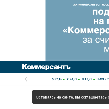
Коммерсантъ
$ 82,16
€ 94,83
¥ 12,23
IMOEX 2
Предыдущая
страница
Оставаясь на сайте, вы соглашаетесь 