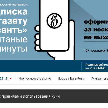
281,31
Что посмотреть в кино
Взрыв у Balzi Rossi
Мигранты в
с
правилами использования куки