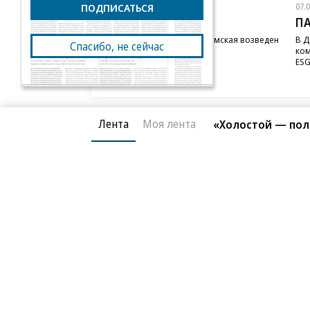
ПОДПИСАТЬСЯ
07.08.2026
07.
STONE
П
Бизнес-центр STONE Римская возведен
В Д
Спасибо, не сейчас
в полную высоту
ком
ESG
Лента
Моя лента
«Холостой — пол
Благотворительный фонд
О «Коммер
Архив
Контакты
18+ реклама
© АО «Коммерсантъ». 127006, Москва, Оружейный пе
Сетевое издание «Коммерсантъ» (доменное имя сайт
Федеральной службой по надзору в сфере связи, и
и массовых коммуникаций (Роскомнадзор), регистра
решения о регистрации: серия
Эл № ФС77-76922
от 1