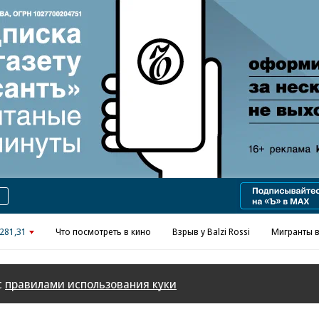
Реклама в «Ъ» www.kommersant.ru/ad
281,31
Что посмотреть в кино
Взрыв у Balzi Rossi
Мигранты в
с
правилами использования куки