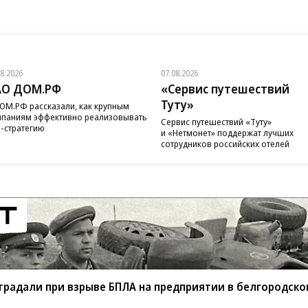
08.2026
07.08.2026
АО ДОМ.РФ
«Сервис путешествий
Туту»
ОМ.РФ рассказали, как крупным
паниям эффективно реализовывать
Сервис путешествий «Туту»
-стратегию
и «Нетмонет» поддержат лучших
сотрудников российских отелей
традали при взрыве БПЛА на предприятии в белгородск