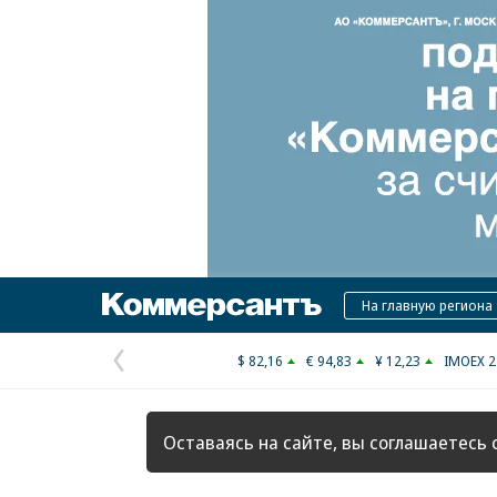
Коммерсантъ
На главную региона
$ 82,16
€ 94,83
¥ 12,23
IMOEX 2
Предыдущая
страница
Оставаясь на сайте, вы соглашаетесь 