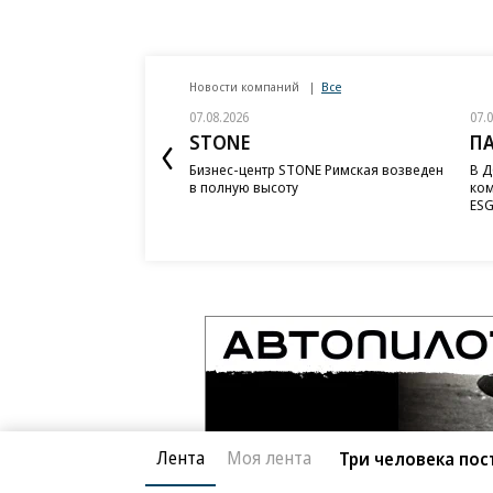
Новости компаний
Все
07.08.2026
07.
STONE
П
Бизнес-центр STONE Римская возведен
В Д
в полную высоту
ком
ESG
Лента
Моя лента
Три человека пос