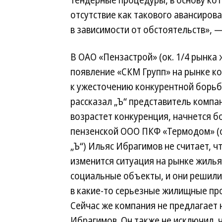
тендерные процедуры, в основу к
отсутствие как такового авансирова
в зависимости от обстоятельств», 
В ОАО «Пензастрой» (ок. 1/4 рынка 
появление «СКМ Групп» на рынке к
к ужесточению конкурентной борьб
рассказал „Ъ“ представитель компа
возрастет конкуренция, начнется б
пензенской ООО ПКФ «Термодом» (о
„Ъ“) Ильяс Ибрагимов не считает, ч
изменится ситуация на рынке жилья 
социальные объекты, и они решили 
в какие-то серьезные жилищные про
Сейчас же компания не предлагает 
Ибрагимов. Он также не исключил, 