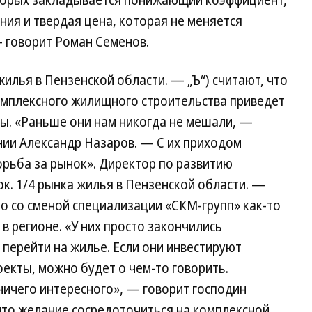
оторых закладывается понижающий коэффициент,
ния и твердая цена, которая не меняется
— говорит Роман Семенов.
жилья в Пензенской области. — „Ъ“) считают, что
омплексного жилищного строительства приведет
ы. «Раньше они нам никогда не мешали, —
нии Александр Назаров. — С их приходом
орьба за рынок». Директор по развитию
к. 1/4 рынка жилья в Пензенской области. —
то со сменой специализации «СКМ-групп» как-то
в регионе. «У них просто закончились
перейти на жилье. Если они инвестируют
екты, можно будет о чем-то говорить.
ничего интересного», — говорит господин
что желание сосредоточиться на комплексной