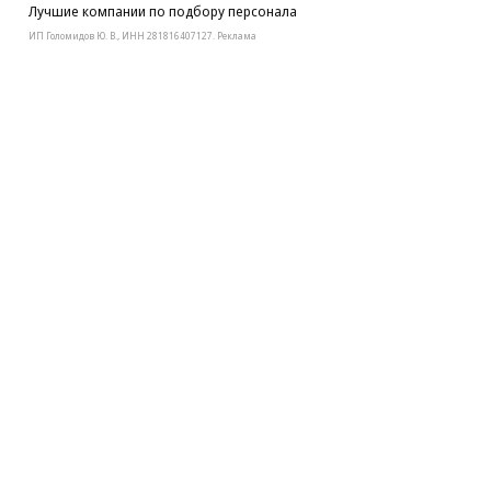
Лучшие компании по подбору персонала
ИП Голомидов Ю. В., ИНН 281816407127. Реклама