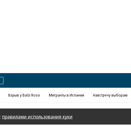
Реклама в «Ъ» www.kommersant.ru/ad
Взрыв у Balzi Rossi
Мигранты в Испании
Навстречу выборам
с
правилами использования куки