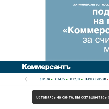
Коммерсантъ
$ 81,40
€ 94,05
¥ 12,08
IMOEX 2285,88
Предыдущая
страница
Оставаясь на сайте, вы соглашаетесь 