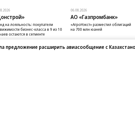
08.2026
06.08.2026
онстрой»
АО «Газпромбанк»
нд на лояльность: покупатели
«АгроНэкст» разместил облигаций
вижимости бизнес-класса в 9 из 10
на 700 млн юаней
чаев остаются в сегменте
ла предложение расширить авиасообщение с Казахстан
санте»
Реклама
Обратная связь
Вакансии
Правовая информация
Android
E-mail рассылки
реулок д. 41,
тел. +7 (495) 797-69-70.
Партнерские проекты/матери
«Промо» и «Официальное со
а: kommersant.ru) зарегистрировано
нформационных технологий
На kommersant.ru применяют
ционный номер и дата принятия
1 октября 2019 г.