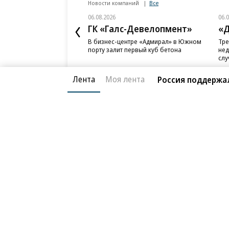
Новости компаний
Все
06.08.2026
06.
ГК «Галс-Девелопмент»
«Д
В бизнес-центре «Адмирал» в Южном
Тре
порту залит первый куб бетона
нед
слу
Лента
Моя лента
Россия поддержа
Благотворительный фонд
О «Коммер
Архив
Контакты
18+ реклама
© АО «Коммерсантъ». 127006, Москва, Оружейный пе
Сетевое издание «Коммерсантъ» (доменное имя сайт
Федеральной службой по надзору в сфере связи, и
и массовых коммуникаций (Роскомнадзор), регистра
решения о регистрации: серия
Эл № ФС77-76922
от 1