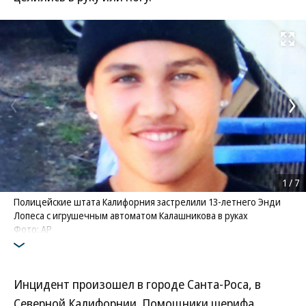
Развернуть на
1
/
7
Полицейские штата Калифорния застрелили 13-летнего Энди
Лопеса с игрушечным автоматом Калашникова в руках
Фото: AP
Инцидент произошел в городе Санта-Роса, в
Северной Калифорнии. Помощники шерифа,