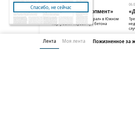
06.08.2026
06.
Спасибо, не сейчас
ГК «Галс-Девелопмент»
«Д
В бизнес-центре «Адмирал» в Южном
Тре
порту залит первый куб бетона
нед
слу
Лента
Моя лента
Пожизненное за 
Благотворительный фонд
О «Коммер
Архив
Контакты
18+ реклама
© АО «Коммерсантъ». 127006, Москва, Оружейный пе
Сетевое издание «Коммерсантъ» (доменное имя сайт
Федеральной службой по надзору в сфере связи, и
и массовых коммуникаций (Роскомнадзор), регистра
решения о регистрации: серия
Эл № ФС77-76922
от 1