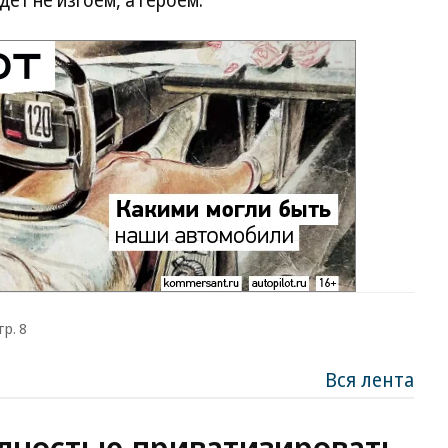
ет не изгоем, а героем.
тр. 8
Вся лента
лностью приватизировать