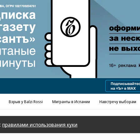
Реклама в «Ъ» www.kommersant.ru/ad
Взрыв у Balzi Rossi
Мигранты в Испании
Навстречу выборам
с
правилами использования куки