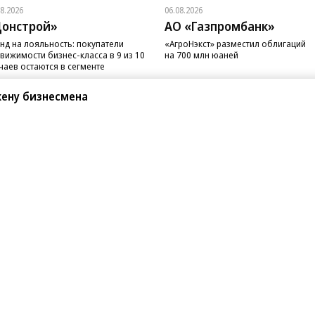
08.2026
06.08.2026
онстрой»
АО «Газпромбанк»
нд на лояльность: покупатели
«АгроНэкст» разместил облигаций
вижимости бизнес-класса в 9 из 10
на 700 млн юаней
чаев остаются в сегменте
жену бизнесмена
санте»
Реклама
Обратная связь
Вакансии
Правовая информация
Android
E-mail рассылки
реулок д. 41,
тел. +7 (495) 797-69-70.
Партнерские проекты/матери
«Промо» и «Официальное со
а: kommersant.ru) зарегистрировано
нформационных технологий
На kommersant.ru применяют
ционный номер и дата принятия
1 октября 2019 г.