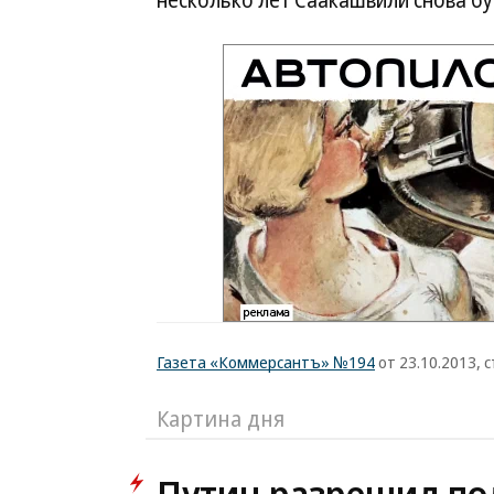
несколько лет Саакашвили снова буд
Газета «Коммерсантъ» №194
от 23.10.2013, с
Картина дня
Путин разрешил по