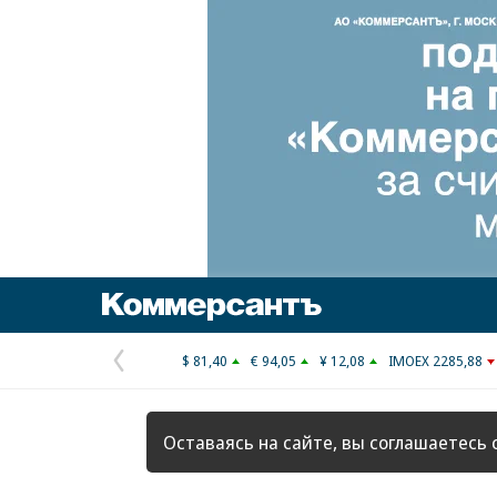
Коммерсантъ
$ 81,40
€ 94,05
¥ 12,08
IMOEX 2285,88
Предыдущая
страница
Оставаясь на сайте, вы соглашаетесь 