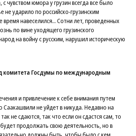
, с чувством юмора у грузин всегда все было
ье не ударило по российско-грузинским
 время навеселился... Сотни лет, проведенных
рознь по вине уходящего грузинского
народ на войну с русским, нарушил историческую
ед комитета Госдумы по международным
чения и привлечение к себе внимания путем
о Саакашвили не уйдет в никуда. Недавно на
так не сдаются, так что если он сдастся сам, то
н будет продолжать свою деятельность, но в
бязательно должны быть, чтобы было с кем