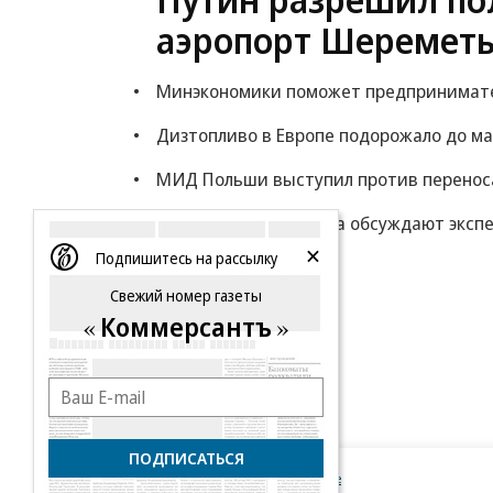
аэропорт Шереметь
Минэкономики поможет предпринимателя
Дизтопливо в Европе подорожало до ма
МИД Польши выступил против переноса
Минфин: власти снова обсуждают экспе
Подпишитесь на рассылку
Еще
Свежий номер газеты
Коммерсантъ
ПОДПИСАТЬСЯ
Новости компаний
Все