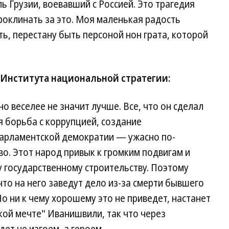
ь Грузии, воевавший с Россией. Это трагедия
роклинать за это. Моя маленькая радость
ть, перестану быть персоной нон грата, которой
 Института национальной стратегии:
но веселее не значит лучше. Все, что он сделал
я борьба с коррупцией, создание
арламентской демократии — ужасно по-
во. Этот народ привык к громким подвигам и
у государственному строительству. Поэтому
что на него заведут дело из-за смерти бывшего
о ни к чему хорошему это не приведет, настанет
кой мечте" Иванишвили, так что через