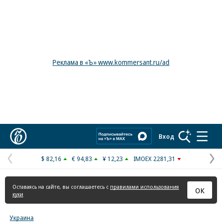
Реклама в «Ъ» www.kommersant.ru/ad
Коммерсантъ
Вход
$ 82,16
€ 94,83
¥ 12,23
IMOEX 2281,31
Предыдущая
С
страница
с
Оставаясь на сайте, вы соглашаетесь с
правилами использования
ОК
куки
Украина