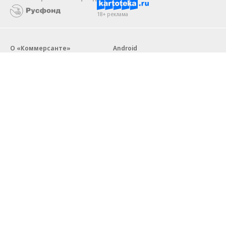
18+ реклама
О «Коммерсанте»
Android
Архив
Обратная связь
Контакты
Правовая информация
Реклама
E-mail рассылки
Вакансии
18+
© АО «Коммерсантъ». 127006, Москва, Оружейный переулок д. 41,
тел. +7 (495) 797-69-70.
Сетевое издание «Коммерсантъ» (доменное имя сайта:
kommersant.ru) зарегистрировано Федеральной службой
по надзору в сфере связи, информационных технологий и массовых
коммуникаций (Роскомнадзор), регистрационный номер и дата
принятия решения о регистрации: серия
Эл № ФС77-76922
от 11 октября 2019 г.