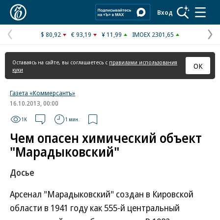
Коммерсантъ
Вход
$ 80,92
€ 93,19
¥ 11,99
IMOEX 2301,65
Предыдущая
С
страница
с
Оставаясь на сайте, вы соглашаетесь с
правилами использования
ОК
куки
Газета «Коммерсантъ»
16.10.2013, 00:00
1K
1 мин.
Чем опасен химический объект
"Марадыковский"
Досье
Арсенал "Марадыковский" создан в Кировской
области в 1941 году как 555-й центральный