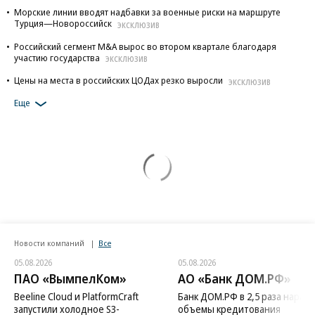
Морские линии вводят надбавки за военные риски на маршруте
Турция—Новороссийск
ЭКСКЛЮЗИВ
Российский сегмент M&A вырос во втором квартале благодаря
участию государства
ЭКСКЛЮЗИВ
Цены на места в российских ЦОДах резко выросли
ЭКСКЛЮЗИВ
Еще
Новости компаний
Все
05.08.2026
05.08.2026
ПАО «ВымпелКом»
АО «Банк ДОМ.РФ»
Beeline Cloud и PlatformCraft
Банк ДОМ.РФ в 2,5 раза нараст
запустили холодное S3-
объемы кредитования