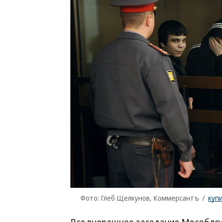
Фото: Глеб Щелкунов, Коммерсантъ
/
куп