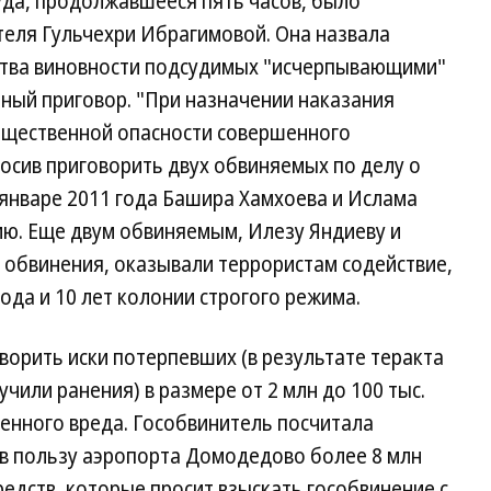
да, продолжавшееся пять часов, было
еля Гульчехри Ибрагимовой. Она назвала
ства виновности подсудимых "исчерпывающими"
ный приговор. "При назначении наказания
общественной опасности совершенного
осив приговорить двух обвиняемых по делу о
 январе 2011 года Башира Хамхоева и Ислама
ю. Еще двум обвиняемым, Илезу Яндиеву и
и обвинения, оказывали террористам содействие,
ода и 10 лет колонии строгого режима.
орить иски потерпевших (в результате теракта
учили ранения) в размере от 2 млн до 100 тыс.
ченного вреда. Гособвинитель посчитала
в пользу аэропорта Домодедово более 8 млн
редств, которые просит взыскать гособвинение с