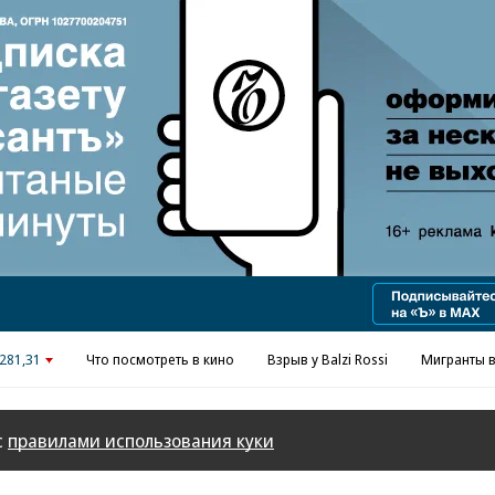
Реклама в «Ъ» www.kommersant.ru/ad
281,31
Что посмотреть в кино
Взрыв у Balzi Rossi
Мигранты в
с
правилами использования куки