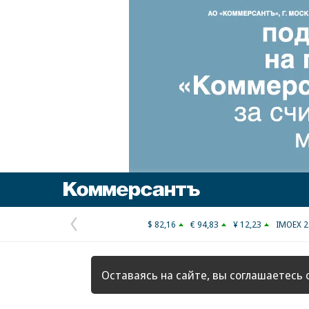
Коммерсантъ
$ 82,16
€ 94,83
¥ 12,23
IMOEX 2
Предыдущая
страница
Оставаясь на сайте, вы соглашаетесь 