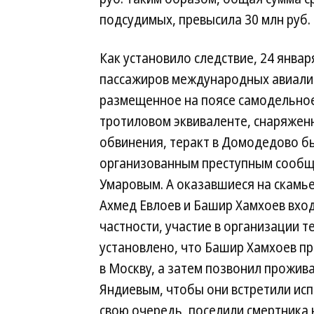
подсудимых, превысила 30 млн руб.
Как установило следствие, 24 янва
пассажиров международных авиалин
размещенное на поясе самодельное 
тротиловом эквиваленте, снаряже
обвинения, теракт в Домодедово б
организованным преступным сообще
Умаровым. А оказавшиеся на скамь
Ахмед Евлоев и Башир Хамхоев вход
частности, участие в организации т
установлено, что Башир Хамхоев п
в Москву, а затем позвонил прожив
Яндиевым, чтобы они встретили исп
свою очередь, поселили смертника 