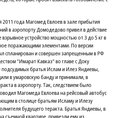
ря 2011 года Магомед Евлоев в зале прибытия
ий в аэропорту Домодедово привел в действие
взрывное устройство мощностью от 3 до 5 кг в
нное поражающими элементами. По версии
ыл спланирован и совершен запрещенным в РФ
ством "Имарат Кавказ" во главе с Доку
е подсудимых братья Ислам и Илез Яндиевы,
или в умаровскую банду и принимали, в
еракта в аэропорту. Так, следствием было
роводил Магомеда Евлоева на рейсовый автобус
ающим в столице братьям Исламу и Илезу
олнителя будущего теракта. Братья Яндиевы, в
на съемной квартире, привезли ему из