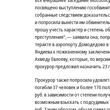
Все вчерашнее заседание Мособлсу
посвящено выступлению гособвинит
собранные следствием доказатель
и попросила вынести им обвинитель
прошу учесть характер и степень 
преступления",— заявила она, попр
теракте в аэропорту Домодедово в
Яндиева к пожизненному заключени
Ахмеду Евлоеву, которые, по верси
прокурор предложил назначить 23 г
Прокурор также попросила удовлетв
погибли 37 человек и более 170 пол
руб. в зависимости от степени полу
возможным взыскать с подсудимых 
руб. Таким образом, общая сумма с