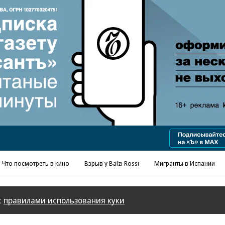
Реклама в «Ъ» www.kommersant.ru/ad
Что посмотреть в кино
Взрыв у Balzi Rossi
Мигранты в Испании
с
правилами использования куки