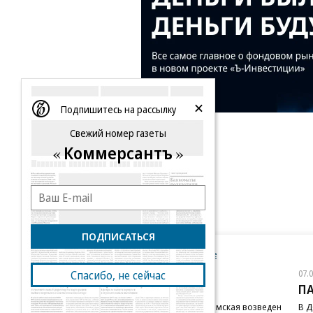
Подпишитесь на рассылку
Свежий номер газеты
Коммерсантъ
ПОДПИСАТЬСЯ
Новости компаний
Все
07.08.2026
07.
Спасибо, не сейчас
STONE
П
Бизнес-центр STONE Римская возведен
В Д