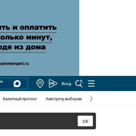
Вход
Коммерсантъ
FM
Валютный прогноз
Навстречу выборам
Скандал в FIFA
Названия опе
Колесников
Следующая
страница
ОК