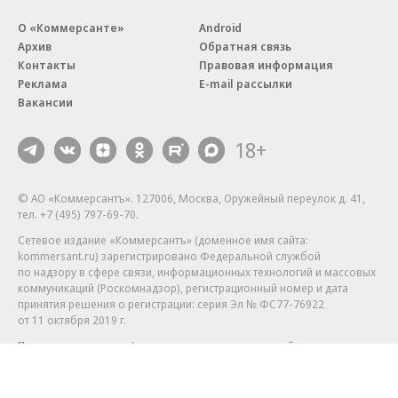
О «Коммерсанте»
Android
Архив
Обратная связь
Контакты
Правовая информация
Реклама
E-mail рассылки
Вакансии
18+
© АО «Коммерсантъ». 127006, Москва, Оружейный переулок д. 41,
тел. +7 (495) 797-69-70.
Сетевое издание «Коммерсантъ» (доменное имя сайта:
kommersant.ru) зарегистрировано Федеральной службой
по надзору в сфере связи, информационных технологий и массовых
коммуникаций (Роскомнадзор), регистрационный номер и дата
принятия решения о регистрации: серия
Эл № ФС77-76922
от 11 октября 2019 г.
Партнерские проекты/материалы, новости компаний, материалы
с пометкой «Промо» и «Официальное сообщение» опубликованы
на коммерческой основе.