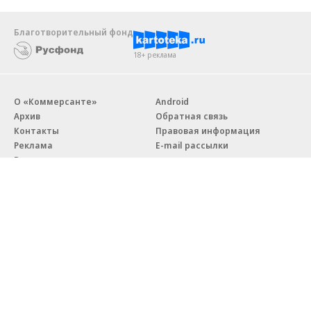
Благотворительный фонд
18+ реклама
О «Коммерсанте»
Android
Архив
Обратная связь
Контакты
Правовая информация
Реклама
E-mail рассылки
Вакансии
18+
© АО «Коммерсантъ». 127006, Москва, Оружейный переулок д. 41,
тел. +7 (495) 797-69-70.
Сетевое издание «Коммерсантъ» (доменное имя сайта:
kommersant.ru) зарегистрировано Федеральной службой
по надзору в сфере связи, информационных технологий и массовых
коммуникаций (Роскомнадзор), регистрационный номер и дата