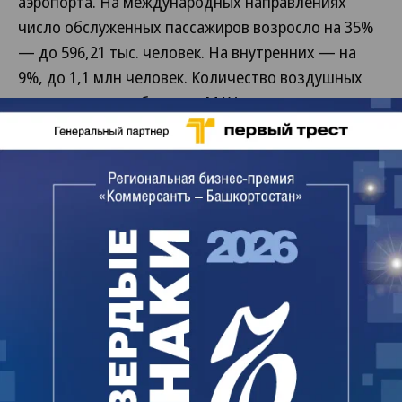
аэропорта. На международных направлениях
число обслуженных пассажиров возросло на 35%
— до 596,21 тыс. человек. На внутренних — на
9%, до 1,1 млн человек. Количество воздушных
судов, которые обслужил МАУ, увеличилось на
14%, объем грузоперевозок — на 7%, до 2,532 тыс.
тонн, почты — на 22%, до 533 тонн. Маршрутная
сеть аэропорта в настоящее время насчитывает
более 40 направлений. 100% акций предприятия
владеет правительство республики.
Ирина Самойлова
Коммерсантъ (Уфа) №181
от 04.10.2013, стр. 12