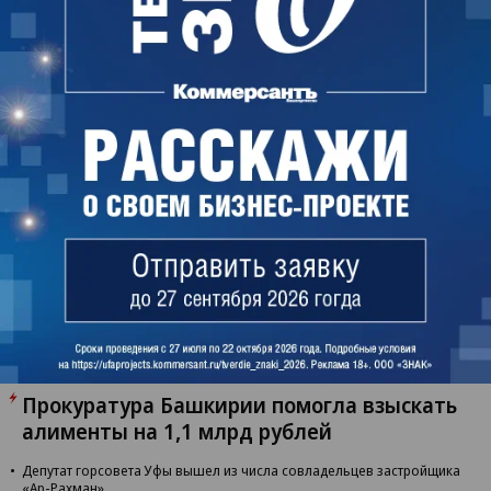
Разговоры о бизнесе
Виталий Золотов — о том, как совместить бизнес
и социальную ответственность
Картина дня
Прокуратура Башкирии помогла взыскать
алименты на 1,1 млрд рублей
Депутат горсовета Уфы вышел из числа совладельцев застройщика
«Ар-Рахман»