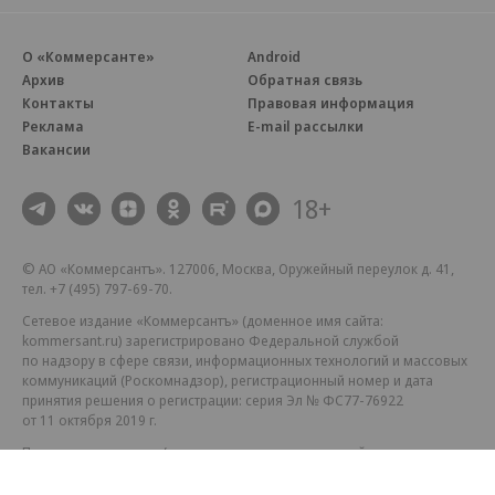
О «Коммерсанте»
Android
Архив
Обратная связь
Контакты
Правовая информация
Реклама
E-mail рассылки
Вакансии
18+
© АО «Коммерсантъ». 127006, Москва, Оружейный переулок д. 41,
тел. +7 (495) 797-69-70.
Сетевое издание «Коммерсантъ» (доменное имя сайта:
kommersant.ru) зарегистрировано Федеральной службой
по надзору в сфере связи, информационных технологий и массовых
коммуникаций (Роскомнадзор), регистрационный номер и дата
принятия решения о регистрации: серия
Эл № ФС77-76922
от 11 октября 2019 г.
Партнерские проекты/материалы, новости компаний, материалы
с пометкой «Промо» и «Официальное сообщение» опубликованы
на коммерческой основе.