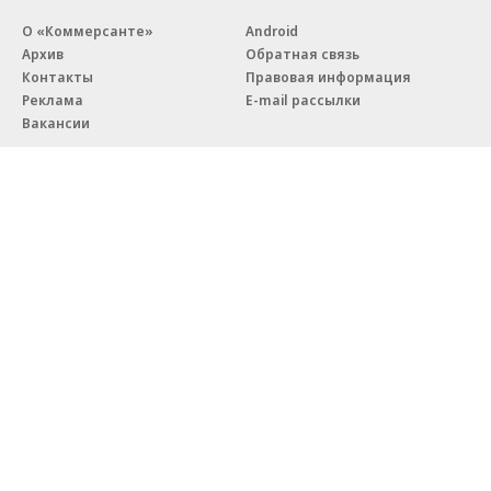
О «Коммерсанте»
Android
Архив
Обратная связь
Контакты
Правовая информация
Реклама
E-mail рассылки
Вакансии
18+
© АО «Коммерсантъ». 127006, Москва, Оружейный переулок д. 41,
тел. +7 (495) 797-69-70.
Сетевое издание «Коммерсантъ» (доменное имя сайта:
kommersant.ru) зарегистрировано Федеральной службой
по надзору в сфере связи, информационных технологий и массовых
коммуникаций (Роскомнадзор), регистрационный номер и дата
принятия решения о регистрации: серия
Эл № ФС77-76922
от 11 октября 2019 г.
Партнерские проекты/материалы, новости компаний, материалы
с пометкой «Промо» и «Официальное сообщение» опубликованы
на коммерческой основе.