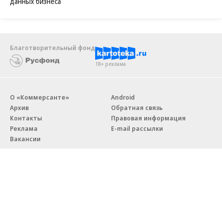
данных бизнеса
Благотворительный фонд
18+ реклама
О «Коммерсанте»
Android
Архив
Обратная связь
Контакты
Правовая информация
Реклама
E-mail рассылки
Вакансии
18+
© АО «Коммерсантъ». 127006, Москва, Оружейный переулок д. 41,
тел. +7 (495) 797-69-70.
Сетевое издание «Коммерсантъ» (доменное имя сайта: