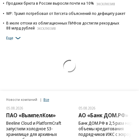
Продажи брюта в России выросли почти на 10%
ЭКСКЛЮЗИВ
WP: Трамп потребовал от Хегсета объяснений по дефициту ракет
В июле оттоки из облигационных ПИФов достигли рекордных
88 млрд рублей
ЭКСКЛЮЗИВ
Еще
Новости компаний
Все
05.08.2026
05.08.2026
ПАО «ВымпелКом»
АО «Банк ДОМ.РФ»
Beeline Cloud и PlatformCraft
Банк ДОМ.РФ в 2,5 раза нараст
запустили холодное S3-
объемы кредитования
хранилище для архивных
подрядчиков ИЖС с эскроу